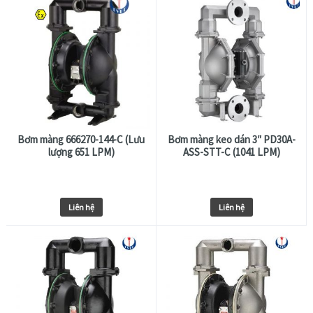
Bơm màng 666270-144-C (Lưu
Bơm màng keo dán 3″ PD30A-
lượng 651 LPM)
ASS-STT-C (1041 LPM)
Liên hệ
Liên hệ