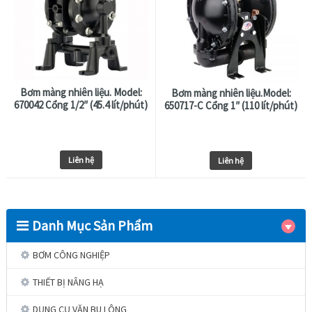
Bơm màng nhiên liệu. Model:
Bơm màng nhiên liệu.Model:
670042 Cổng 1/2″ (45.4 lít/phút)
650717-C Cổng 1″ (110 lít/phút)
Liên hệ
Liên hệ
Danh Mục Sản Phẩm
BƠM CÔNG NGHIỆP
THIẾT BỊ NÂNG HẠ
DỤNG CỤ VẶN BU LÔNG