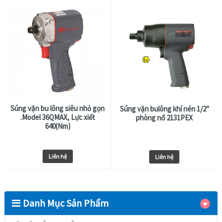
Súng vặn bu lông siêu nhỏ gọn
Súng vặn bulông khí nén 1/2″
.Model 36QMAX, Lực xiết
phòng nổ 2131PEX
640(Nm)
Liên hệ
Liên hệ
Danh Mục Sản Phẩm