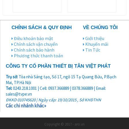
CHÍNH SÁCH & QUY ĐỊNH
VỀ CHÚNG TÔI
Điều khoản bảo mật
Giới thiệu
Chính sách vận chuyển
Khuyến mãi
Chính sách bảo hành
Tin Tức
Phương thức thanh toán
CÔNG TY CỔ PHẦN THIẾT BỊ TÂN VIỆT PHÁT
Trụ sở:
Tòa nhà Sáng tạo, Số 17, ngõ 15 Tạ Quang Bửu, P.Bạch
Mai, TP.Hà Nội
Tel:
0243.218.1001 | Cell: 0937.366889 | 0378.366889 | Email:
sales@tvpe.vn
ĐKKD 010745620 | Ngày cấp: 19/10/2015 , Sở KHĐTHN
Các chi nhánh khác»
Copyright © 2017 - aro.vn