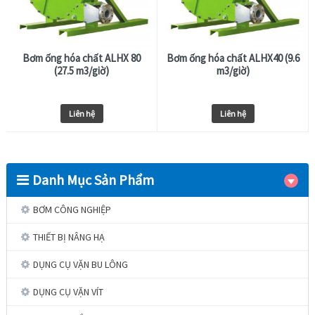
Bơm ống hóa chất ALHX 80
Bơm ống hóa chất ALHX40 (9.6
(27.5 m3/giờ)
m3/giờ)
Liên hệ
Liên hệ
Danh Mục Sản Phẩm
BƠM CÔNG NGHIỆP
THIẾT BỊ NÂNG HẠ
DỤNG CỤ VẶN BU LÔNG
DỤNG CỤ VẶN VÍT