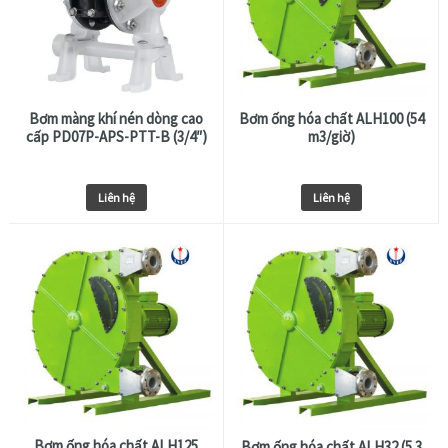
Bơm màng khí nén dòng cao
Bơm ống hóa chất ALH100 (54
cấp PD07P-APS-PTT-B (3/4″)
m3/giờ)
Liên hệ
Liên hệ
Bơm ống hóa chất ALH125
Bơm ống hóa chất ALH32 (5.3