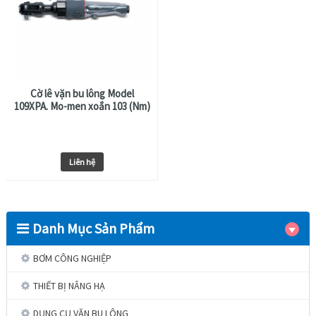
Cờ lê vặn bu lông Model
109XPA. Mo-men xoắn 103 (Nm)
Liên hệ
Danh Mục Sản Phẩm
BƠM CÔNG NGHIỆP
THIẾT BỊ NÂNG HẠ
DỤNG CỤ VẶN BU LÔNG