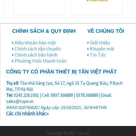
CHÍNH SÁCH & QUY ĐỊNH
VỀ CHÚNG TÔI
Điều khoản bảo mật
Giới thiệu
Chính sách vận chuyển
Khuyến mãi
Chính sách bảo hành
Tin Tức
Phương thức thanh toán
CÔNG TY CỔ PHẦN THIẾT BỊ TÂN VIỆT PHÁT
Trụ sở:
Tòa nhà Sáng tạo, Số 17, ngõ 15 Tạ Quang Bửu, P.Bạch
Mai, TP.Hà Nội
Tel:
0243.218.1001 | Cell: 0937.366889 | 0378.366889 | Email:
sales@tvpe.vn
ĐKKD 010745620 | Ngày cấp: 19/10/2015 , Sở KHĐTHN
Các chi nhánh khác»
Copyright © 2017 - aro.vn