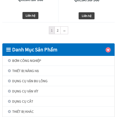
Liên hệ
Liên hệ
1
2
→
Danh Mục Sản Phẩm
BƠM CÔNG NGHIỆP
THIẾT BỊ NÂNG HẠ
DỤNG CỤ VẶN BU LÔNG
DỤNG CỤ VẶN VÍT
DỤNG CỤ CẮT
THIẾT BỊ KHÁC