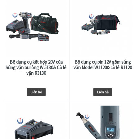
Bộ dụng cụ kết hợp 20V của
Bộ dụng cụ pin 12V gồm súng
Súng vặn bu lông W 5130& Cờ lê
vặn Model W1120& cờ lê R1120
vặn R3130
Liên hệ
Liên hệ