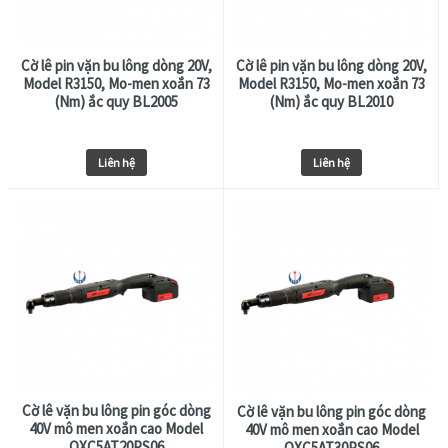
Cờ lê pin vặn bu lông dòng 20V,
Cờ lê pin vặn bu lông dòng 20V,
Model R3150, Mo-men xoắn 73
Model R3150, Mo-men xoắn 73
(Nm) ắc quy BL2005
(Nm) ắc quy BL2010
Liên hệ
Liên hệ
Cờ lê vặn bu lông pin góc dòng
Cờ lê vặn bu lông pin góc dòng
40V mô men xoắn cao Model
40V mô men xoắn cao Model
QXC5AT20PS06
QXC5AT30PS06