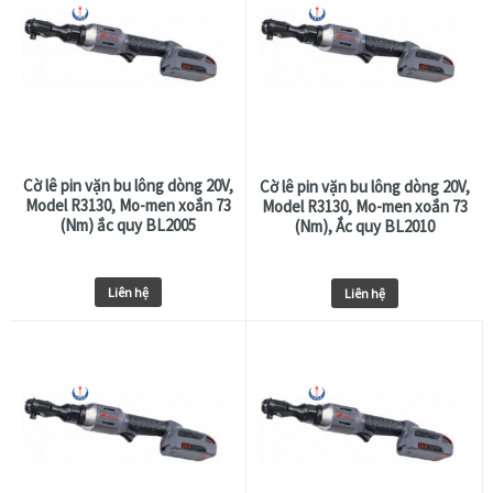
Cờ lê pin vặn bu lông dòng 20V,
Cờ lê pin vặn bu lông dòng 20V,
Model R3130, Mo-men xoắn 73
Model R3130, Mo-men xoắn 73
(Nm) ắc quy BL2005
(Nm), Ắc quy BL2010
Liên hệ
Liên hệ