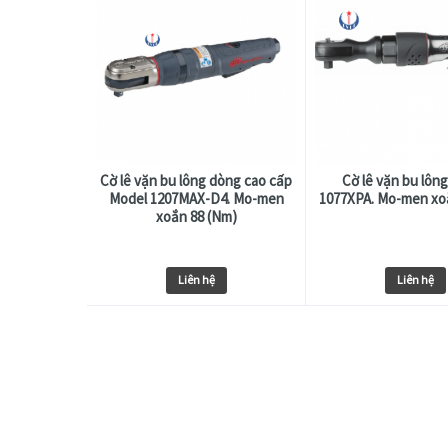
Cờ lê vặn bu lông dòng cao cấp
Cờ lê vặn bu lôn
Model 1207MAX-D4. Mo-men
1077XPA. Mo-men xo
xoắn 88 (Nm)
Liên hệ
Liên hệ