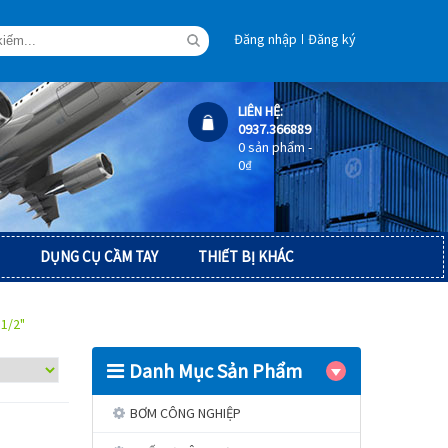
Đăng nhập
Đăng ký
LIÊN HỆ:
0937.366889
0 sản phẩm -
0
₫
DỤNG CỤ CẦM TAY
THIẾT BỊ KHÁC
 1/2"
Danh Mục Sản Phẩm
BƠM CÔNG NGHIỆP