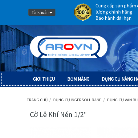
Cung cấp sản phẩm 
lượng chính hãng
Tài khoản
Bảo hành dài hạn
GIỚI THIỆU
BƠM MÀNG
DỤNG CỤ NÂNG H
TRANG CHỦ
DỤNG CỤ INGERSOLL RAND
DỤNG CỤ VẶN BU
Cờ Lê Khí Nén 1/2"