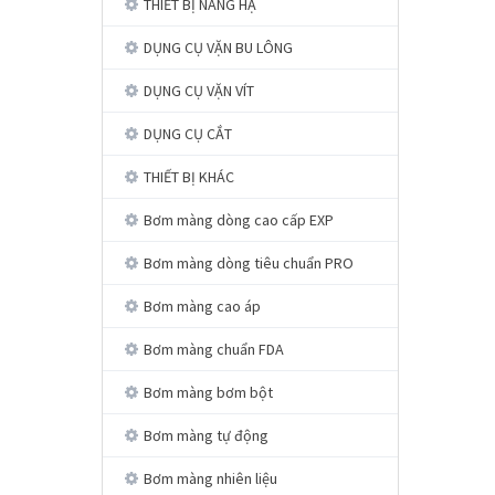
THIẾT BỊ NÂNG HẠ
DỤNG CỤ VẶN BU LÔNG
DỤNG CỤ VẶN VÍT
DỤNG CỤ CẮT
THIẾT BỊ KHÁC
Bơm màng dòng cao cấp EXP
Bơm màng dòng tiêu chuẩn PRO
Bơm màng cao áp
Bơm màng chuẩn FDA
Bơm màng bơm bột
Bơm màng tự động
Bơm màng nhiên liệu