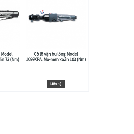
g Model
Cờ lê vặn bu lông Model
ắn 73 (Nm)
1099XPA. Mo-men xoắn 103 (Nm)
Liên hệ