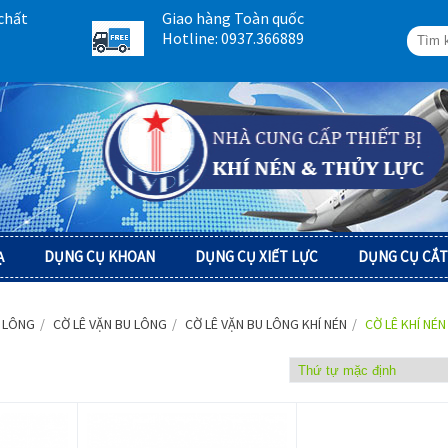
chất
Giao hàng Toàn quốc
Hotline: 0937.366889
Ạ
DỤNG CỤ KHOAN
DỤNG CỤ XIẾT LỰC
DỤNG CỤ CẮT
 LÔNG
CỜ LÊ VẶN BU LÔNG
CỜ LÊ VẶN BU LÔNG KHÍ NÉN
CỜ LÊ KHÍ NÉN