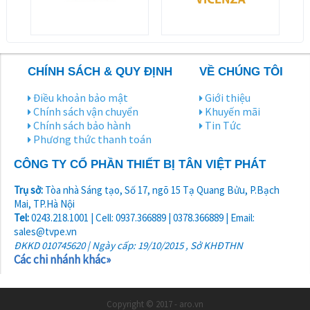
CHÍNH SÁCH & QUY ĐỊNH
VỀ CHÚNG TÔI
Điều khoản bảo mật
Giới thiệu
Chính sách vận chuyển
Khuyến mãi
Chính sách bảo hành
Tin Tức
Phương thức thanh toán
CÔNG TY CỔ PHẦN THIẾT BỊ TÂN VIỆT PHÁT
Trụ sở:
Tòa nhà Sáng tạo, Số 17, ngõ 15 Tạ Quang Bửu, P.Bạch
Mai, TP.Hà Nội
Tel:
0243.218.1001 | Cell: 0937.366889 | 0378.366889 | Email:
sales@tvpe.vn
ĐKKD 010745620 | Ngày cấp: 19/10/2015 , Sở KHĐTHN
Các chi nhánh khác»
Copyright © 2017 - aro.vn