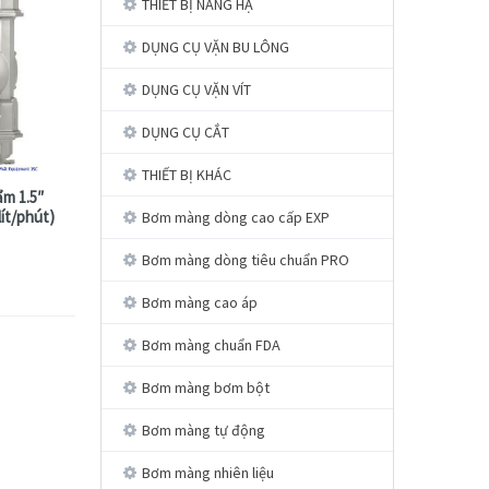
THIẾT BỊ NÂNG HẠ
DỤNG CỤ VẶN BU LÔNG
DỤNG CỤ VẶN VÍT
DỤNG CỤ CẮT
THIẾT BỊ KHÁC
m 1.5″
ít/phút)
Bơm màng dòng cao cấp EXP
Bơm màng dòng tiêu chuẩn PRO
Bơm màng cao áp
Bơm màng chuẩn FDA
Bơm màng bơm bột
Bơm màng tự động
Bơm màng nhiên liệu