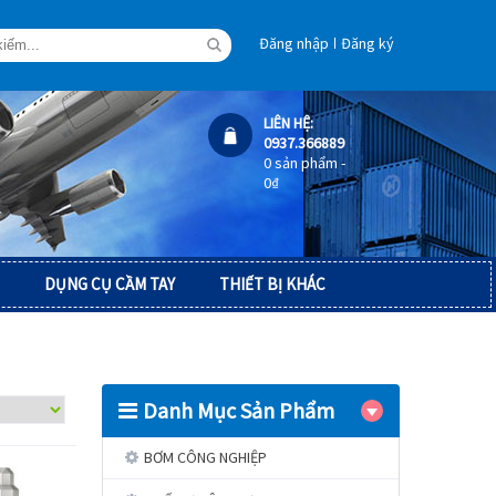
Đăng nhập
Đăng ký
LIÊN HỆ:
0937.366889
0 sản phẩm -
0
₫
DỤNG CỤ CẦM TAY
THIẾT BỊ KHÁC
Danh Mục Sản Phẩm
BƠM CÔNG NGHIỆP