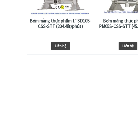
Bơm màng thực phẩm 1″ SD10S-
Bơm màng thực ph
CSS-STT (204.4lít/phút)
PM05S-CSS-STT (45.4
Liên hệ
Liên hệ