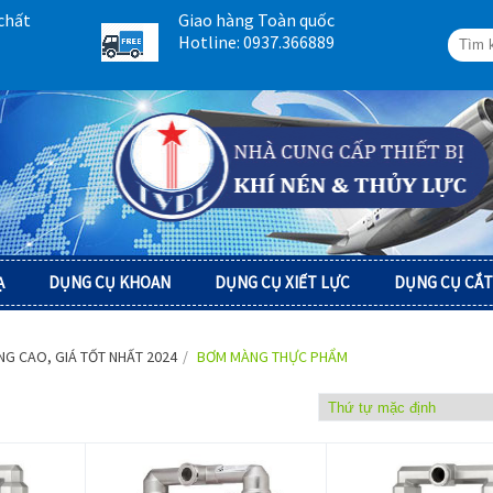
chất
Giao hàng Toàn quốc
Hotline: 0937.366889
Ạ
DỤNG CỤ KHOAN
DỤNG CỤ XIẾT LỰC
DỤNG CỤ CẮT
G CAO, GIÁ TỐT NHẤT 2024
BƠM MÀNG THỰC PHẨM