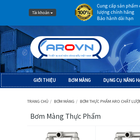
Cung cấp sản phẩm 
lượng chính hãng
Tài khoản
Bảo hành dài hạn
GIỚI THIỆU
BƠM MÀNG
DỤNG CỤ NÂNG H
TRANG CHỦ
BƠM MÀNG
BƠM THỰC PHẨM ARO CHẤT LƯỢN
Bơm Màng Thực Phẩm