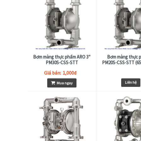
Bơm màng thực phẩm ARO 3″
Bơm màng thực 
PM30S-CSS-STT
PM20S-CSS-STT (651
Giá bán:
1,000
₫
Liên hệ
Mua ngay