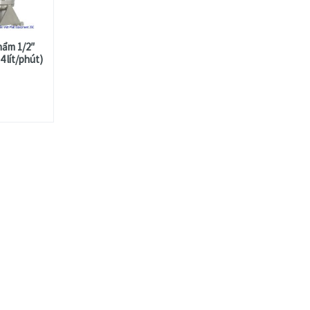
ẩm 1/2″
 lít/phút)