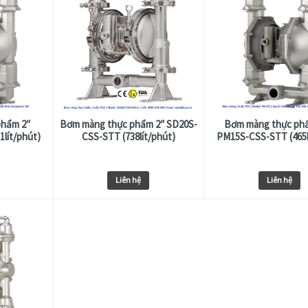
phẩm 2″
Bơm màng thực phẩm 2″ SD20S-
Bơm màng thực phẩ
lít/phút)
CSS-STT (738lít/phút)
PM15S-CSS-STT (465l
Liên hệ
Liên hệ