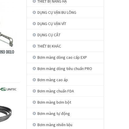
THIẾT BỊ NÂNG HẠ
DỤNG CỤ VẶN BU LÔNG
DỤNG CỤ VẶN VÍT
DỤNG CỤ CẮT
THIẾT BỊ KHÁC
093 0010
Bơm màng dòng cao cấp EXP
Bơm màng dòng tiêu chuẩn PRO
Bơm màng cao áp
Bơm màng chuẩn FDA
Bơm màng bơm bột
Bơm màng tự động
Bơm màng nhiên liệu