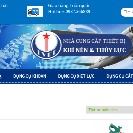
chất
Giao hàng Toàn quốc
Hotline: 0937.366889
Ạ
DỤNG CỤ KHOAN
DỤNG CỤ XIẾT LỰC
DỤNG CỤ CẮT