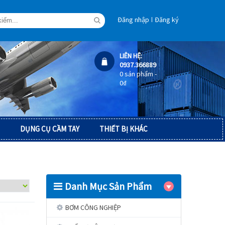
Đăng nhập
Đăng ký
LIÊN HỆ:
0937.366889
0 sản phẩm -
0
₫
DỤNG CỤ CẦM TAY
THIẾT BỊ KHÁC
Danh Mục Sản Phẩm
BƠM CÔNG NGHIỆP