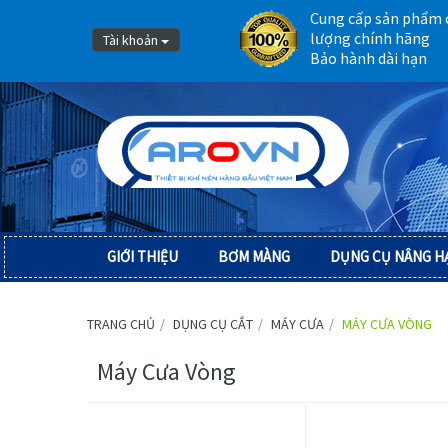
Cung cấp sản phẩm 
lượng chính hãng
Tài khoản
Bảo hành dài hạn
GIỚI THIỆU
BƠM MÀNG
DỤNG CỤ NÂNG H
TRANG CHỦ
DỤNG CỤ CẮT
MÁY CƯA
MÁY CƯA VÒNG
Máy Cưa Vòng