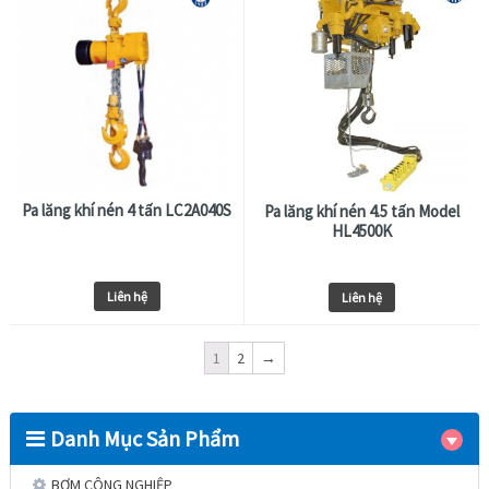
Pa lăng khí nén 4 tấn LC2A040S
Pa lăng khí nén 4.5 tấn Model
HL4500K
Liên hệ
Liên hệ
1
2
→
Danh Mục Sản Phẩm
BƠM CÔNG NGHIỆP