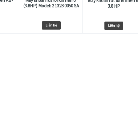
nén AB-
Máy khoan rút lõi khí nén 6”
Máy khoan rút lõi khí nén 
(3.8HP) Model: 2 1328 0050 SA
3.8 HP
Liên hệ
Liên hệ