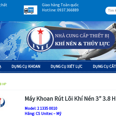
chất
Giao hàng Toàn quốc
Hotline: 0937.366889
Ạ
DỤNG CỤ KHOAN
DỤNG CỤ XIẾT LỰC
DỤNG CỤ CẮT
8 HP
Máy Khoan Rút Lõi Khí Nén 3” 3.8 
Model: 2 1335 0010
Hãng: CS Unitec – Mỹ