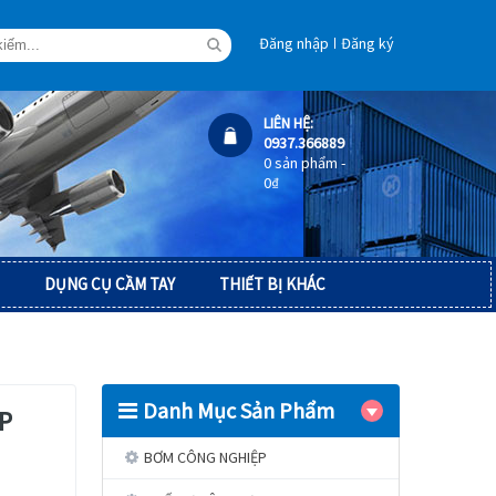
Đăng nhập
Đăng ký
LIÊN HỆ:
0937.366889
0 sản phẩm -
0
₫
DỤNG CỤ CẦM TAY
THIẾT BỊ KHÁC
Danh Mục Sản Phẩm
HP
BƠM CÔNG NGHIỆP