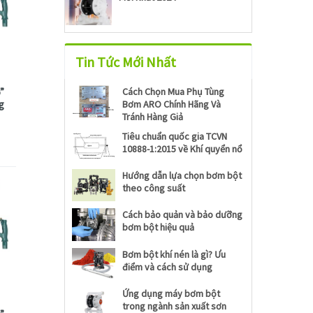
Tin Tức Mới Nhất
Cách Chọn Mua Phụ Tùng
6”
Bơm ARO Chính Hãng Và
kg
Tránh Hàng Giả
Tiêu chuẩn quốc gia TCVN
10888-1:2015 về Khí quyển nổ
Hướng dẫn lựa chọn bơm bột
theo công suất
Cách bảo quản và bảo dưỡng
bơm bột hiệu quả
Bơm bột khí nén là gì? Ưu
điểm và cách sử dụng
Ứng dụng máy bơm bột
trong ngành sản xuất sơn