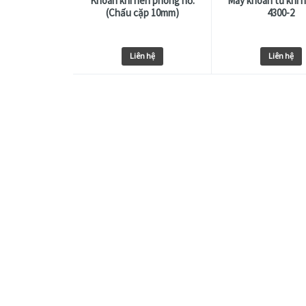
Khoan khí nén phòng nổ.
Máy khoan từ khí 
(Chấu cặp 10mm)
4300-2
Liên hệ
Liên hệ