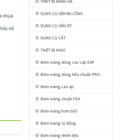
THIẾT BỊ NÂNG HẠ
DỤNG CỤ VẶN BU LÔNG
à nhựa
DỤNG CỤ VẶN VÍT
cháy nổ
DỤNG CỤ CẮT
THIẾT BỊ KHÁC
Bơm màng dòng cao cấp EXP
Bơm màng dòng tiêu chuẩn PRO
Bơm màng cao áp
Bơm màng chuẩn FDA
Bơm màng bơm bột
Bơm màng tự động
Bơm màng nhiên liệu