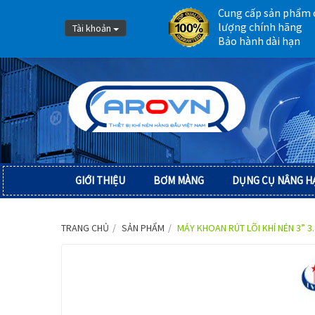
Cung cấp sản phẩm 
lượng chính hãng
Tài khoản
Bảo hành dài hạn
GIỚI THIỆU
BƠM MÀNG
DỤNG CỤ NÂNG H
TRANG CHỦ
SẢN PHẨM
MÁY KHOAN RÚT LÕI KHÍ NÉN 3” 3.