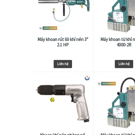
Máy khoan rút lõi khí nén 3”
Máy khoan từ khí 
2.1 HP
4300-2R
Liên hệ
Liên hệ