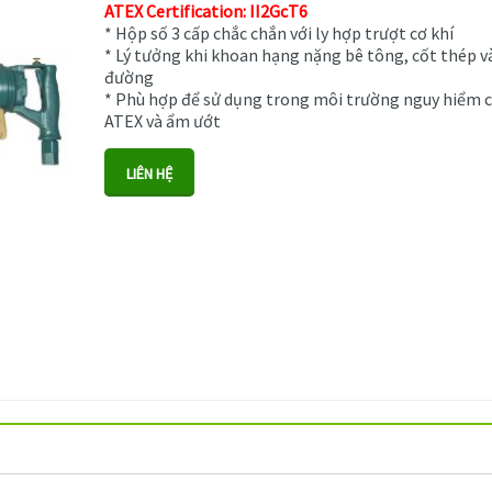
ATEX Certification: II2GcT6
* Hộp số 3 cấp chắc chắn với ly hợp trượt cơ khí
* Lý tưởng khi khoan hạng nặng bê tông, cốt thép v
đường
* Phù hợp để sử dụng trong môi trường nguy hiểm 
ATEX và ẩm ướt
LIÊN HỆ