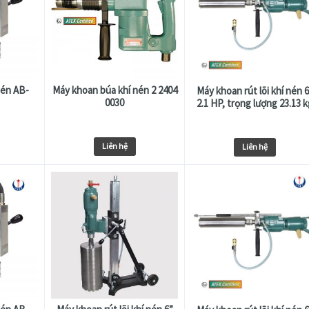
nén AB-
Máy khoan búa khí nén 2 2404
Máy khoan rút lõi khí nén 
0030
2.1 HP, trọng lượng 23.13 
Liên hệ
Liên hệ