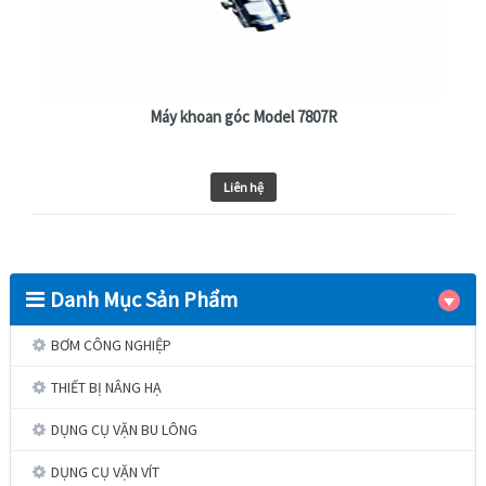
Máy khoan góc Model 7807R
Liên hệ
Danh Mục Sản Phẩm
BƠM CÔNG NGHIỆP
THIẾT BỊ NÂNG HẠ
DỤNG CỤ VẶN BU LÔNG
DỤNG CỤ VẶN VÍT