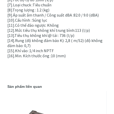
[7].Loại chuck :Tiêu chuẩn
[8].Trọng lượng : 1.2 (kg)
[9].Áp suất âm thanh / Công suất dBA :82.0 / 9.0 (dBA)
[10].Cấu hình : Súng lục
[11].Có thể đảo ngược: Không
[12].Mức tiêu thụ không khí trung bình:113 (l/p)
[13].Tiêu thụ không khí @ tải : 736 (l/p)
[14].Rung (độ không đảm bảo K): 2,8 ( m/S2) (độ không
đảm bảo: 0,7)
[15].Khí vào :1/4 inch NPTF
[16].Min. Kích thước ống :10 (mm)
Sản phẩm liên quan