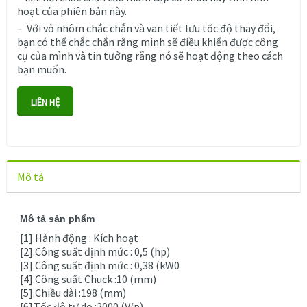
hoạt của phiên bản này.
– Với vỏ nhôm chắc chắn và van tiết lưu tốc độ thay đổi,
bạn có thể chắc chắn rằng mình sẽ điều khiển được công
cụ của mình và tin tưởng rằng nó sẽ hoạt động theo cách
bạn muốn.
LIÊN HỆ
Mô tả
Mô tả sản phẩm
[1].Hành động : Kích hoạt
[2].Công suất định mức : 0,5 (hp)
[3].Công suất định mức : 0,38 (kW0
[4].Công suất Chuck :10 (mm)
[5].Chiều dài :198 (mm)
[6].Tốc độ tự do :2000 (V/p)