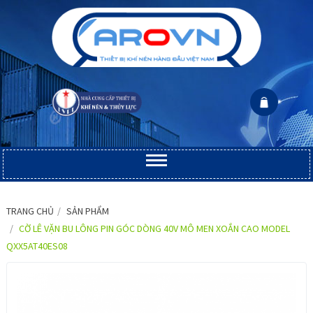
TRANG CHỦ
SẢN PHẨM
CỜ LÊ VẶN BU LÔNG PIN GÓC DÒNG 40V MÔ MEN XOẮN CAO MODEL
QXX5AT40ES08