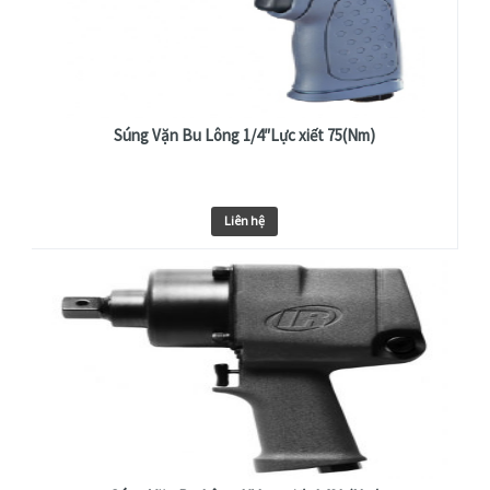
Súng Vặn Bu Lông 1/4″Lực xiết 75(Nm)
Liên hệ