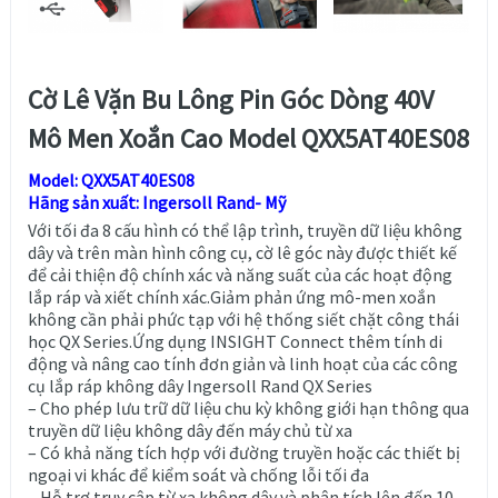
Cờ Lê Vặn Bu Lông Pin Góc Dòng 40V
Mô Men Xoắn Cao Model QXX5AT40ES08
Model: QXX5AT40ES08
Hãng sản xuất: Ingersoll Rand- Mỹ
Với tối đa 8 cấu hình có thể lập trình, truyền dữ liệu không
dây và trên màn hình công cụ, cờ lê góc này được thiết kế
để cải thiện độ chính xác và năng suất của các hoạt động
lắp ráp và xiết chính xác.Giảm phản ứng mô-men xoắn
không cần phải phức tạp với hệ thống siết chặt công thái
học QX Series.Ứng dụng INSIGHT Connect thêm tính di
động và nâng cao tính đơn giản và linh hoạt của các công
cụ lắp ráp không dây Ingersoll Rand QX Series
– Cho phép lưu trữ dữ liệu chu kỳ không giới hạn thông qua
truyền dữ liệu không dây đến máy chủ từ xa
– Có khả năng tích hợp với đường truyền hoặc các thiết bị
ngoại vi khác để kiểm soát và chống lỗi tối đa
– Hỗ trợ truy cập từ xa không dây và phân tích lên đến 10