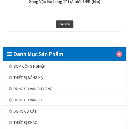
Súng Vặn Bu Lông 1″ Lực xiết 1491 (Nm)
Liên hệ
Danh Mục Sản Phẩm
BƠM CÔNG NGHIỆP
THIẾT BỊ NÂNG HẠ
DỤNG CỤ VẶN BU LÔNG
DỤNG CỤ VẶN VÍT
DỤNG CỤ CẮT
THIẾT BỊ KHÁC