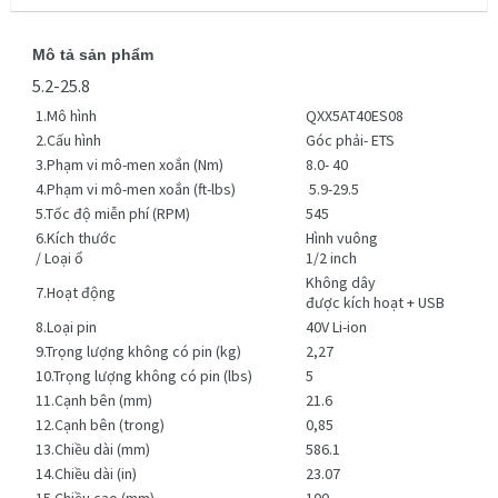
Mô tả sản phẩm
5.2-25.8
1.Mô hình
QXX5AT40ES08
2.Cấu hình
Góc phải- ETS
3.Phạm vi mô-men xoắn (Nm)
8.0- 40
4.Phạm vi mô-men xoắn (ft-lbs)
5.9-29.5
5.Tốc độ miễn phí (RPM)
545
6.Kích thước
Hình vuông
/ Loại ổ
1/2 inch
Không dây
7.Hoạt động
được kích hoạt + USB
8.Loại pin
40V Li-ion
9.Trọng lượng không có pin (kg)
2,27
10.Trọng lượng không có pin (lbs)
5
11.Cạnh bên (mm)
21.6
12.Cạnh bên (trong)
0,85
13.Chiều dài (mm)
586.1
14.Chiều dài (in)
23.07
15.Chiều cao (mm)
100