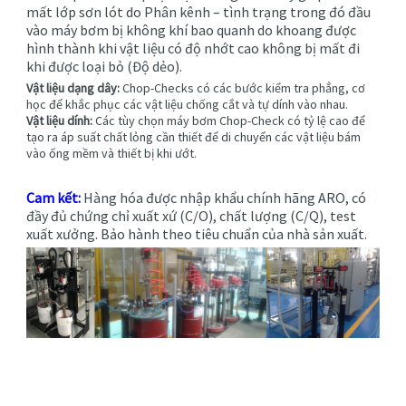
mất lớp sơn lót do Phân kênh – tình trạng trong đó đầu
vào máy bơm bị không khí bao quanh do khoang được
hình thành khi vật liệu có độ nhớt cao không bị mất đi
khi được loại bỏ (Độ dẻo).
Vật liệu dạng dây:
Chop-Checks có các bước kiểm tra phẳng, cơ
học để khắc phục các vật liệu chống cắt và tự dính vào nhau.
Vật liệu dính:
Các tùy chọn máy bơm Chop-Check có tỷ lệ cao để
tạo ra áp suất chất lỏng cần thiết để di chuyển các vật liệu bám
vào ống mềm và thiết bị khi ướt.
Cam kết:
Hàng hóa được nhập khẩu chính hãng ARO, có
đầy đủ chứng chỉ xuất xứ (C/O), chất lượng (C/Q), test
xuất xưởng. Bảo hành theo tiêu chuẩn của nhà sản xuất.