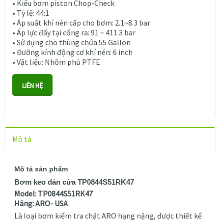
• Kiểu bơm piston Chop-Check
• Tỷ lệ: 44:1
• Áp suất khí nén cấp cho bơm: 2.1~8.3 bar
• Áp lực đẩy tại cổng ra: 91 ~ 411.3 bar
• Sử dụng cho thùng chứa 55 Gallon
• Đường kính động cơ khí nén: 6 inch
• Vật liệu: Nhôm
phủ PTFE
LIÊN HỆ
Mô tả
Mô tả sản phẩm
Bơm keo dán cửa TP0844S51RK47
Model: TP0844S51RK47
Hãng: ARO- USA
Là loại bơm kiểm tra chặt ARO hạng nặng, được thiết kế