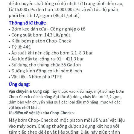
để di chuyển chất lỏng có độ nhớt từ trung bình đến cao,
từ 15.000 cPs đến hơn 1.000.000 cPs và với tốc độ phân
phối lên tới 12,2 gpm (46,3 L/phút).
Thông số kĩ thuật:
• Bơm keo dán cửa – Công nghiệp ô tô
• Công suất bơm: 14.3 Lít/phút
• Kiểu bơm piston Chop-Check
• Tỷ lệ: 44:1
• Áp suất khí nén cấp cho bơm: 2.1~8.3 bar
• Áp lực đẩy tại cổng ra: 91 ~ 411.3 bar
• Sử dụng cho thùng chứa 55 Gallon
• Đường kính động cơ khí nén: 6 inch
• Vật liệu: Nhôm
phủ PTFE
Ứng dụng:
Vận chuyển & Cung cấp:
Tùy thuộc vào kiểu máy, một số máy bơm
Chop-Check có khả năng đạt tốc độ dòng chảy lên tới 12,2 gpm,
đảm bảo vận chuyển hiệu quả các loại dầu mỡ nặng, mực và các
vật liệu nhớt khác.
Ưu điểm về vật liệu của Chop-Checks:
Máy bơm Chop-Check có một piston mồi để ‘đưa’ vật liệu
vào máy bơm. Chúng thường được sử dụng kết hợp với
tấm tiếp theo để ép vật liệu xuống. Điều này giúp tránh